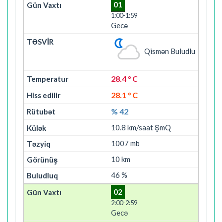
01
1:00-1:59
Gecə
Qismən Buludlu
28.4 ° C
28.1 ° C
% 42
10.8 km/saat ŞmQ
1007 mb
10 km
46 %
02
2:00-2:59
Gecə