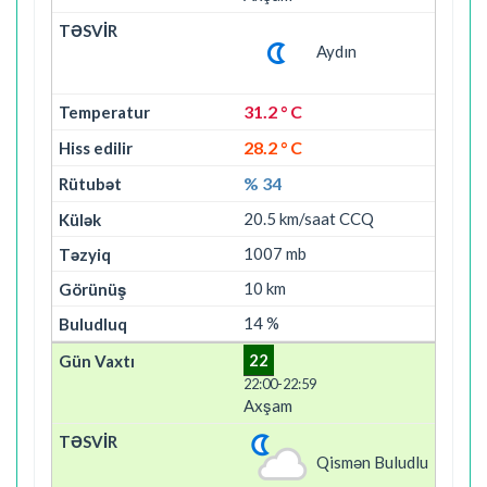
Aydın
31.2 ° C
28.2 ° C
% 34
20.5 km/saat CCQ
1007 mb
10 km
14 %
22
22:00-22:59
Axşam
Qismən Buludlu