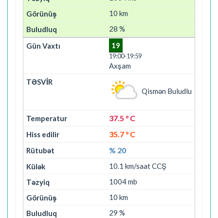
10 km
28 %
19
19:00-19:59
Axşam
Qismən Buludlu
37.5 ° C
35.7 ° C
% 20
10.1 km/saat CCŞ
1004 mb
10 km
29 %