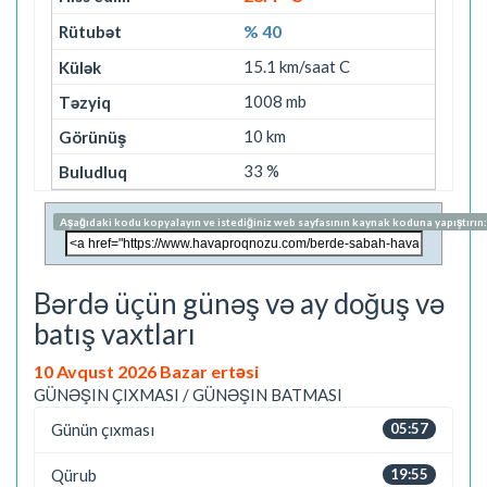
% 40
15.1 km/saat C
1008 mb
10 km
33 %
Aşağıdaki kodu kopyalayın ve istediğiniz web sayfasının kaynak koduna yapıştırın:
Bərdə üçün günəş və ay doğuş və
batış vaxtları
10 Avqust 2026 Bazar ertəsi
GÜNƏŞIN ÇIXMASI / GÜNƏŞIN BATMASI
Günün çıxması
05:57
Qürub
19:55