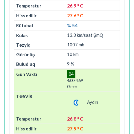
26.9 ° C
27.6 ° C
% 54
13.3 km/saat ŞmQ
1007 mb
10 km
9 %
04
4:00-4:59
Gecə
Aydın
26.8 ° C
27.5 ° C