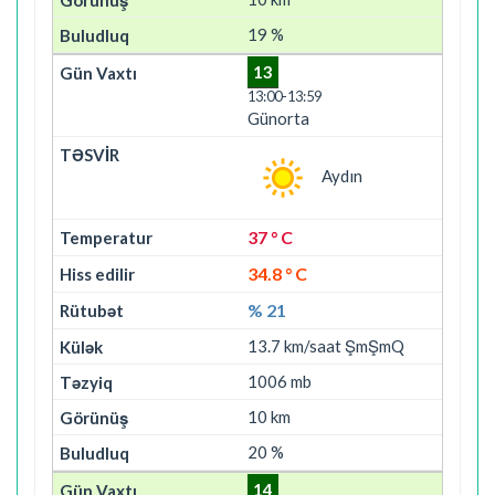
19 %
13
13:00-13:59
Günorta
Aydın
37 ° C
34.8 ° C
% 21
13.7 km/saat ŞmŞmQ
1006 mb
10 km
20 %
14