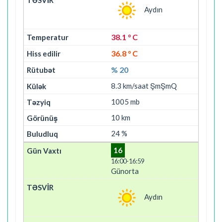
Aydın
38.1 ° C
36.8 ° C
% 20
8.3 km/saat ŞmŞmQ
1005 mb
10 km
24 %
16
16:00-16:59
Günorta
Aydın