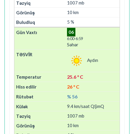
1007 mb
10 km
5 %
06
6:00-6:59
Səhər
Aydın
25.6 ° C
26 ° C
% 56
9.4 km/saat QŞmQ
1007 mb
10 km