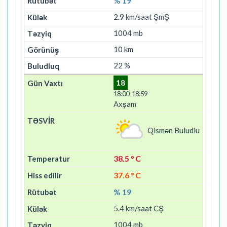
% 19
2.9 km/saat ŞmŞ
1004 mb
10 km
22 %
18
18:00-18:59
Axşam
Qismən Buludlu
38.5 ° C
37.6 ° C
% 19
5.4 km/saat CŞ
1004 mb