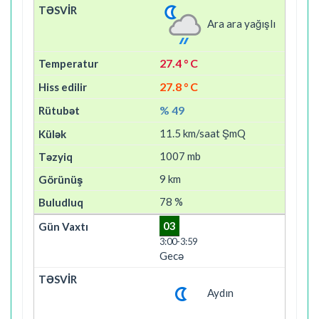
Ara ara yağışlı
27.4 ° C
27.8 ° C
% 49
11.5 km/saat ŞmQ
1007 mb
9 km
78 %
03
3:00-3:59
Gecə
Aydın