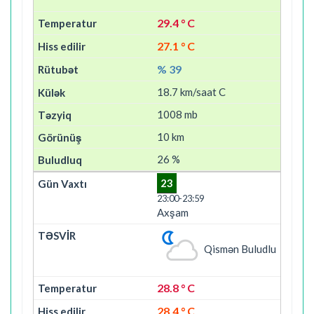
29.4 ° C
27.1 ° C
% 39
18.7 km/saat C
1008 mb
10 km
26 %
23
23:00-23:59
Axşam
Qismən Buludlu
28.8 ° C
28.4 ° C