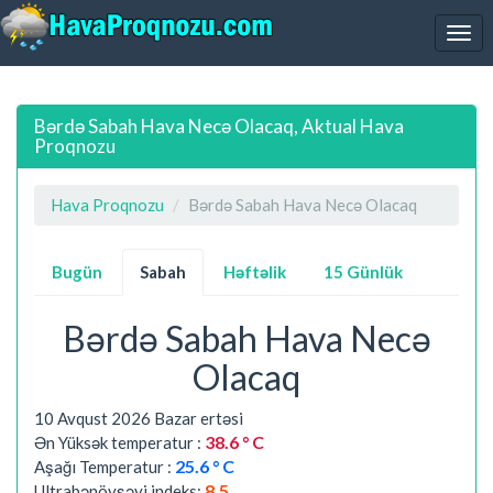
Bərdə Sabah Hava Necə Olacaq, Aktual Hava
Proqnozu
Hava Proqnozu
Bərdə Sabah Hava Necə Olacaq
Bugün
Sabah
Həftəlik
15 Günlük
Bərdə Sabah Hava Necə
Olacaq
10 Avqust 2026 Bazar ertəsi
38.6 ° C
Ən Yüksək temperatur :
25.6 ° C
Aşağı Temperatur :
8.5
Ultrabənövşəyi indeks: