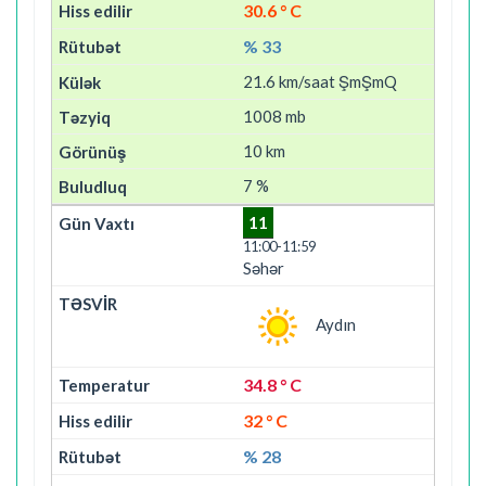
30.6 ° C
% 33
21.6 km/saat ŞmŞmQ
1008 mb
10 km
7 %
11
11:00-11:59
Səhər
Aydın
34.8 ° C
32 ° C
% 28