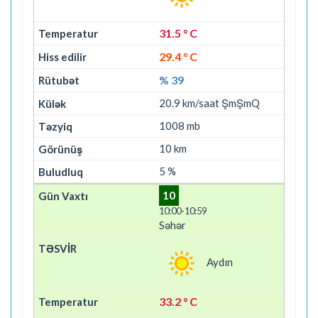
31.5 ° C
29.4 ° C
% 39
20.9 km/saat ŞmŞmQ
1008 mb
10 km
5 %
10
10:00-10:59
Səhər
Aydın
33.2 ° C