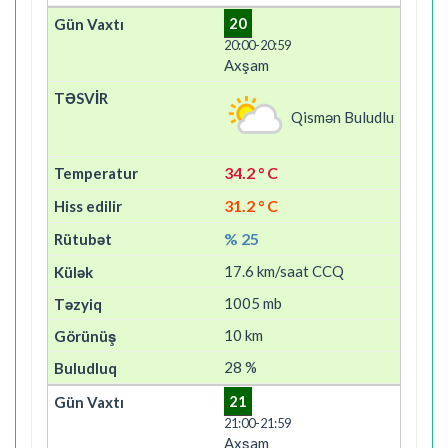
20
20:00-20:59
Axşam
Qismən Buludlu
34.2 ° C
31.2 ° C
% 25
17.6 km/saat CCQ
1005 mb
10 km
28 %
21
21:00-21:59
Axşam