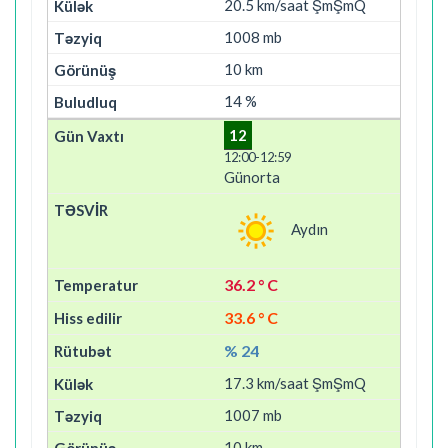
20.5 km/saat ŞmŞmQ
1008 mb
10 km
14 %
12
12:00-12:59
Günorta
Aydın
36.2 ° C
33.6 ° C
% 24
17.3 km/saat ŞmŞmQ
1007 mb
10 km