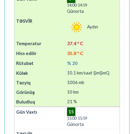
14:00-14:59
Günorta
Aydın
37.4 ° C
35.8 ° C
% 20
10.1 km/saat ŞmŞmQ
1006 mb
10 km
21 %
15
15:00-15:59
Günorta