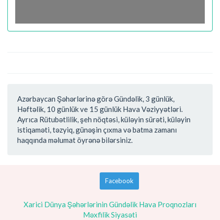
Azərbaycan Şəhərlərinə görə Gündəlik, 3 günlük,
Həftəlik, 10 günlük ve 15 günlük Hava Vəziyyətləri.
Ayrıca Rütubətlilik, şeh nöqtəsi, küləyin sürəti, küləyin
istiqaməti, təzyiq, günəşin çıxma və batma zamanı
haqqında məlumat öyrənə bilərsiniz.
Facebook
Xarici Dünya Şəhərlərinin Gündəlik Hava Proqnozları
Məxfilik Siyasəti