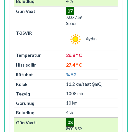
4 %
07
7:00-7:59
Səhər
Aydın
26.8 ° C
27.4 ° C
% 52
11.2 km/saat ŞmQ
1008 mb
10 km
4 %
08
8:00-8:59