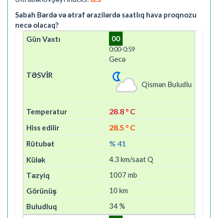
Sabah Bərdə və ətraf ərazilərdə saatlıq hava proqnozu
necə olacaq?
00
0:00-0:59
Gecə
Qismən Buludlu
28.8 ° C
28.5 ° C
% 41
4.3 km/saat Q
1007 mb
10 km
34 %