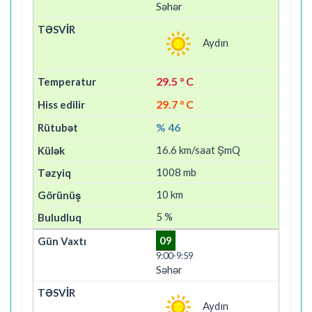
Səhər
Aydın
29.5 ° C
29.7 ° C
% 46
16.6 km/saat ŞmQ
1008 mb
10 km
5 %
09
9:00-9:59
Səhər
Aydın