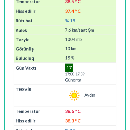
38.5 ° C
37.4 ° C
% 19
7.6 km/saat Şm
1004 mb
10 km
15 %
17
17:00-17:59
Günorta
Aydın
38.6 ° C
38.3 ° C