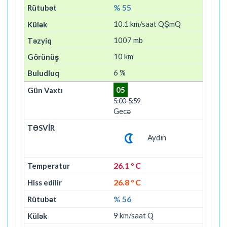
% 55
10.1 km/saat QŞmQ
1007 mb
10 km
6 %
05
5:00-5:59
Gecə
Aydın
26.1 ° C
26.8 ° C
% 56
9 km/saat Q