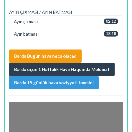
AYIN ÇIXMASI / AYIN BATMASI
Ayın çıxması
02:12
Ayın batması
18:18
Bərdə Bugün hava necə olacaq
Bərdə üçün 1 Həftəlik Hava Haqqında Məlumat
Bərdə 15 günlük hava vəziyyəti təxmini