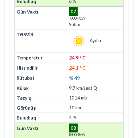
6 %
07
7:00-7:59
Səhər
Aydın
24.9 ° C
24.1 ° C
% 49
9.7 km/saat Q
1014 mb
10 km
4 %
08
8:00-8:59