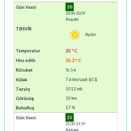
20
20:00-20:59
Axşam
Aydın
25 ° C
25.2 ° C
% 54
7.6 km/saat ŞCŞ
1012 mb
10 km
17 %
21
21:00-21:59
Axşam