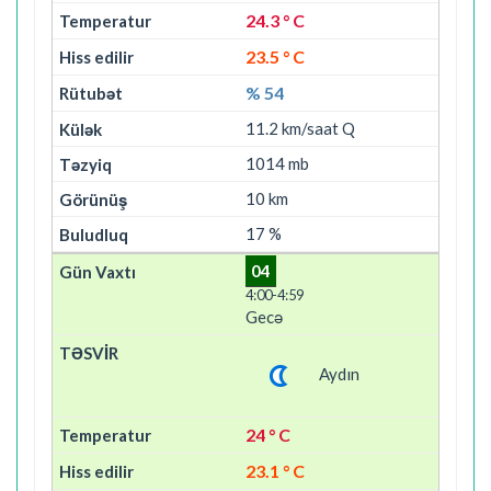
24.3 ° C
23.5 ° C
% 54
11.2 km/saat Q
1014 mb
10 km
17 %
04
4:00-4:59
Gecə
Aydın
24 ° C
23.1 ° C