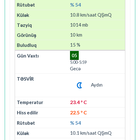
% 54
10.8 km/saat QŞmQ
1014 mb
10 km
15 %
05
5:00-5:59
Gecə
Aydın
23.4 ° C
22.5 ° C
% 54
10.1 km/saat QŞmQ