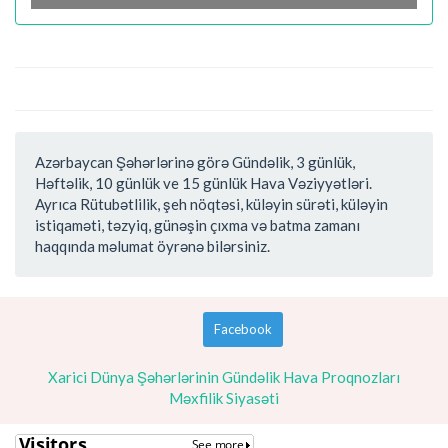
Azərbaycan Şəhərlərinə görə Gündəlik, 3 günlük,
Həftəlik, 10 günlük ve 15 günlük Hava Vəziyyətləri.
Ayrıca Rütubətlilik, şeh nöqtəsi, küləyin sürəti, küləyin
istiqaməti, təzyiq, günəşin çıxma və batma zamanı
haqqında məlumat öyrənə bilərsiniz.
Facebook
Xarici Dünya Şəhərlərinin Gündəlik Hava Proqnozları
Məxfilik Siyasəti