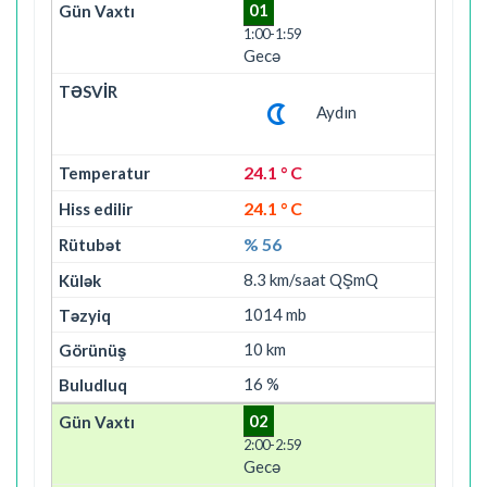
01
1:00-1:59
Gecə
Aydın
24.1 ° C
24.1 ° C
% 56
8.3 km/saat QŞmQ
1014 mb
10 km
16 %
02
2:00-2:59
Gecə