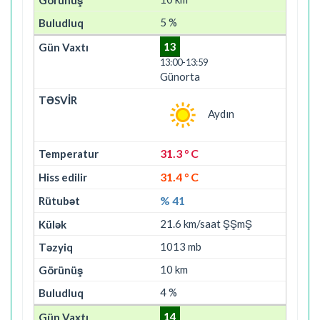
5 %
13
13:00-13:59
Günorta
Aydın
31.3 ° C
31.4 ° C
% 41
21.6 km/saat ŞŞmŞ
1013 mb
10 km
4 %
14