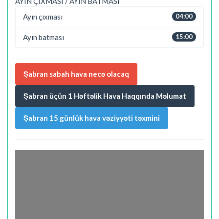
AYIN ÇIXMASI / AYIN BATMASI
Ayın çıxması
04:00
Ayın batması
15:00
Şabran sabah hava necə olacaq
Şabran üçün 1 Həftəlik Hava Haqqında Məlumat
Şabran 15 günlük hava vəziyyəti təxmini