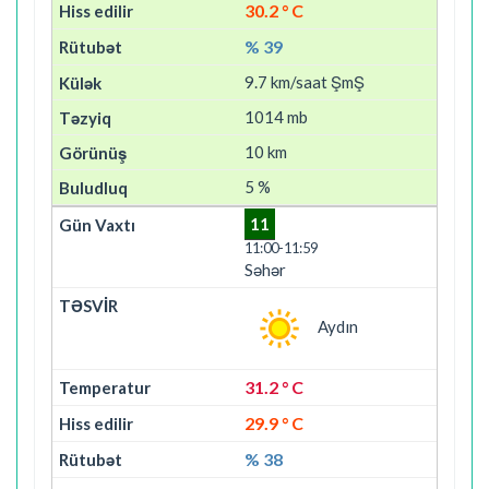
30.2 ° C
% 39
9.7 km/saat ŞmŞ
1014 mb
10 km
5 %
11
11:00-11:59
Səhər
Aydın
31.2 ° C
29.9 ° C
% 38