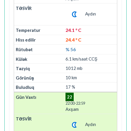
Aydın
24.1 ° C
24.4 ° C
% 56
6.1 km/saat CCŞ
1012 mb
10 km
17 %
22
22:00-22:59
Axşam
Aydın