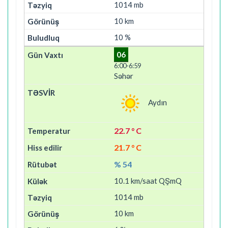
1014 mb
10 km
10 %
06
6:00-6:59
Səhər
Aydın
22.7 ° C
21.7 ° C
% 54
10.1 km/saat QŞmQ
1014 mb
10 km