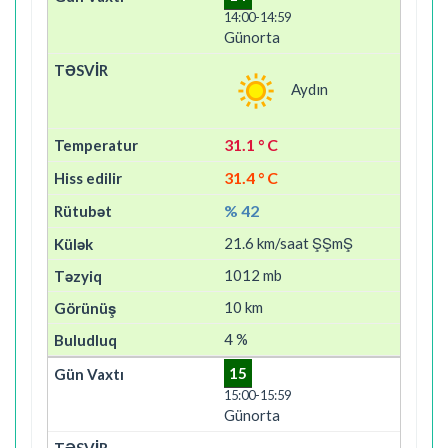
14:00-14:59
Günorta
Aydın
31.1 ° C
31.4 ° C
% 42
21.6 km/saat ŞŞmŞ
1012 mb
10 km
4 %
15
15:00-15:59
Günorta