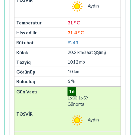
Aydın
31 ° C
31.4 ° C
% 43
20.2 km/saat ŞŞmŞ
1012 mb
10 km
6 %
16
16:00-16:59
Günorta
Aydın