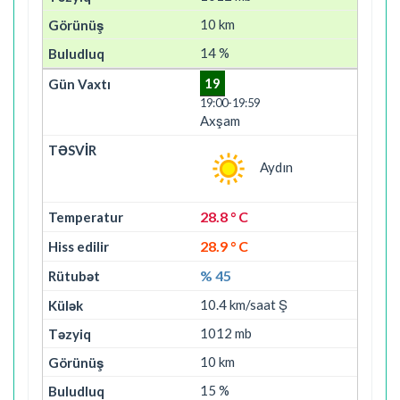
10 km
14 %
19
19:00-19:59
Axşam
Aydın
28.8 ° C
28.9 ° C
% 45
10.4 km/saat Ş
1012 mb
10 km
15 %