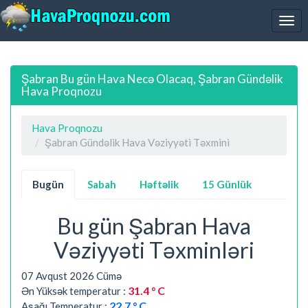
Şabran Bu gün Hava Necə Olacaq, Şabran Gündəlik
Hava Proqnozu
Hava Proqnozu
Şabran Gündəlik Hava Vəziyyəti Təxmini
Bugün
Sabah
Həftəlik
15 Günlük
Bu gün Şabran Hava
Vəziyyəti Təxminləri
07 Avqust 2026 Cümə
31.4 ° C
Ən Yüksək temperatur :
22.7 ° C
Aşağı Temperatur :