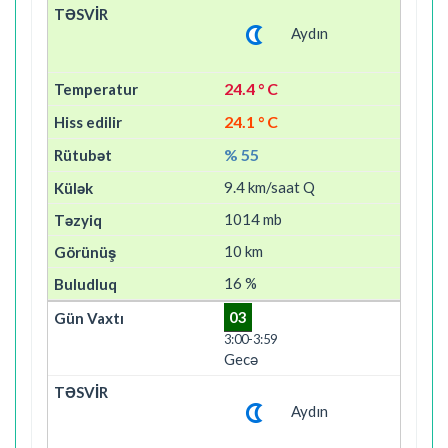
Aydın
24.4 ° C
24.1 ° C
% 55
9.4 km/saat Q
1014 mb
10 km
16 %
03
3:00-3:59
Gecə
Aydın