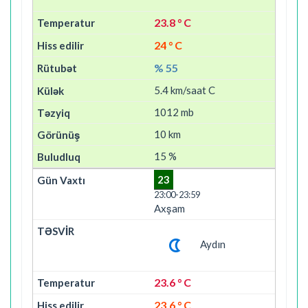
23.8 ° C
24 ° C
% 55
5.4 km/saat C
1012 mb
10 km
15 %
23
23:00-23:59
Axşam
Aydın
23.6 ° C
23.6 ° C