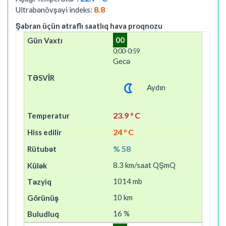
8.8
Ultrabənövşəyi indeks:
Şabran üçün ətraflı saatlıq hava proqnozu
00
0:00-0:59
Gecə
Aydın
23.9 ° C
24 ° C
% 58
8.3 km/saat QŞmQ
1014 mb
10 km
16 %