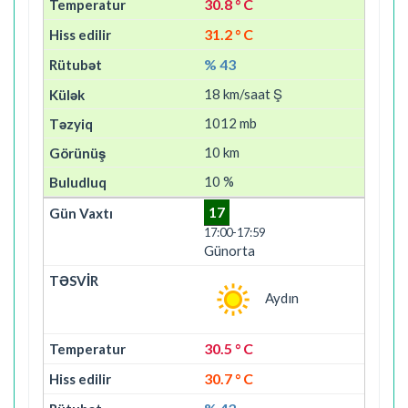
30.8 ° C
31.2 ° C
% 43
18 km/saat Ş
1012 mb
10 km
10 %
17
17:00-17:59
Günorta
Aydın
30.5 ° C
30.7 ° C