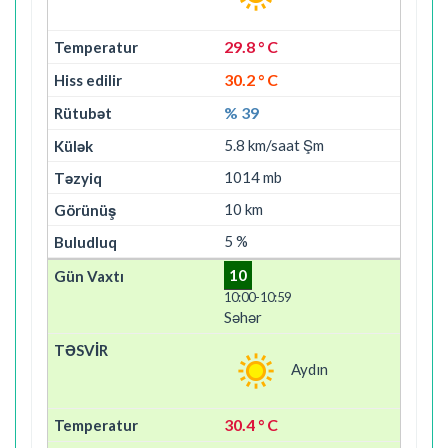
29.8 ° C
30.2 ° C
% 39
5.8 km/saat Şm
1014 mb
10 km
5 %
10
10:00-10:59
Səhər
Aydın
30.4 ° C