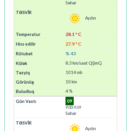
Səhər
Aydın
28.1 ° C
27.9 ° C
% 43
8.3 km/saat QŞmQ
1014 mb
10 km
4 %
09
9:00-9:59
Səhər
Aydın