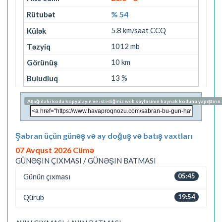
% 54
5.8 km/saat CCQ
1012 mb
10 km
13 %
Aşağıdaki kodu kopyalayın ve istediğiniz web sayfasının kaynak koduna yapıştırın:
Şabran üçün günəş və ay doğuş və batış vaxtları
07 Avqust 2026 Cümə
GÜNƏŞIN ÇIXMASI / GÜNƏŞIN BATMASI
Günün çıxması
05:45
Qürub
19:54