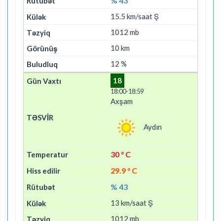
% 43
15.5 km/saat Ş
1012 mb
10 km
12 %
18
18:00-18:59
Axşam
Aydın
30 ° C
29.9 ° C
% 43
13 km/saat Ş
1012 mb