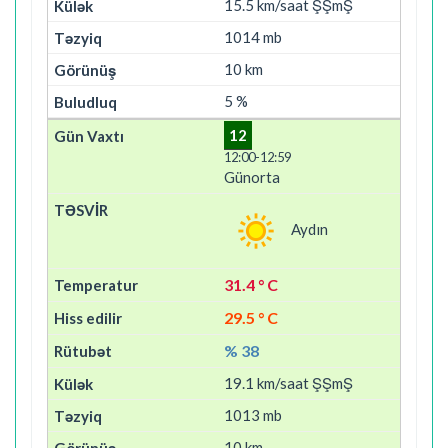
15.5 km/saat ŞŞmŞ
1014 mb
10 km
5 %
12
12:00-12:59
Günorta
Aydın
31.4 ° C
29.5 ° C
% 38
19.1 km/saat ŞŞmŞ
1013 mb
10 km