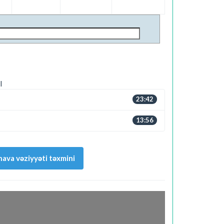
I
23:42
13:56
ava vəziyyəti təxmini