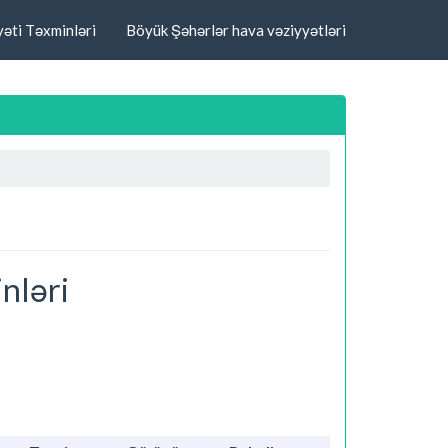
əti Təxminləri
Böyük Şəhərlər hava vəziyyətləri
nləri