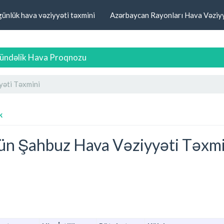
günlük hava vəziyyəti təxmini
Azərbaycan Rayonları Hava Vəziyy
ündəlik Hava Proqnozu
yəti Təxmini
k
ün Şahbuz Hava Vəziyyəti Təxmi