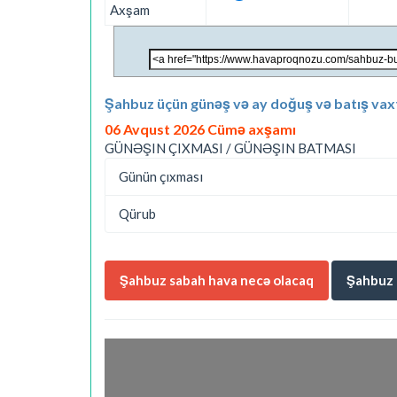
Axşam
Şahbuz üçün günəş və ay doğuş və batış vaxt
06 Avqust 2026 Cümə axşamı
GÜNƏŞIN ÇIXMASI / GÜNƏŞIN BATMASI
Günün çıxması
Qürub
Şahbuz sabah hava necə olacaq
Şahbuz 