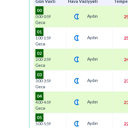
Gün Vaxtı
Hava Vəziyyəti
Tempe
00
Aydın
25
0:00-0:59
Gecə
01
Aydın
25
1:00-1:59
Gecə
02
Aydın
24
2:00-2:59
Gecə
03
Aydın
23
3:00-3:59
Gecə
04
Aydın
23
4:00-4:59
Gecə
05
Aydın
22
5:00-5:59