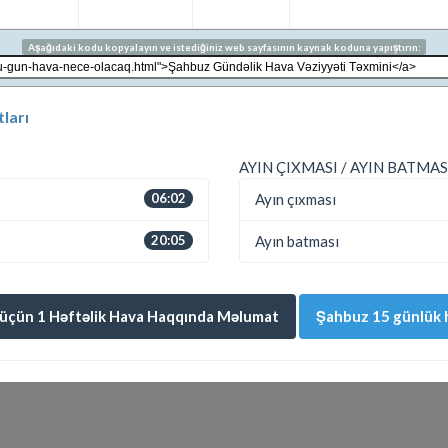
Aşağıdaki kodu kopyalayın ve istediğiniz web sayfasının kaynak koduna yapıştırın:
ları
AYIN ÇIXMASI / AYIN BATMAS
06:02
Ayın çıxması
20:05
Ayın batması
üçün 1 Həftəlik Hava Haqqında Məlumat
Şahbuz 15 günlük h