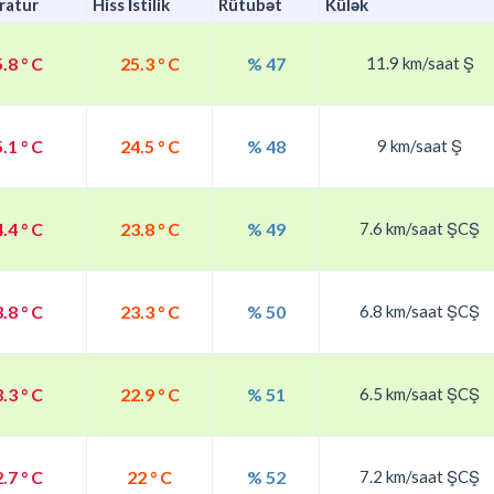
ratur
Hiss İstilik
Rütubət
Külək
.8 ° C
25.3 ° C
% 47
11.9 km/saat Ş
.1 ° C
24.5 ° C
% 48
9 km/saat Ş
.4 ° C
23.8 ° C
% 49
7.6 km/saat ŞCŞ
.8 ° C
23.3 ° C
% 50
6.8 km/saat ŞCŞ
.3 ° C
22.9 ° C
% 51
6.5 km/saat ŞCŞ
.7 ° C
22 ° C
% 52
7.2 km/saat ŞCŞ