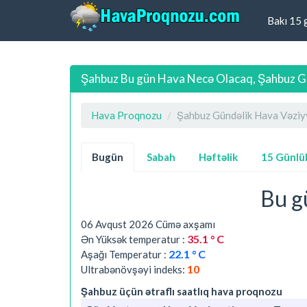
Bakı 15 
Şahbuz Bu gün Hava Necə Olacaq, Şahbuz G
Hava Proqnozu
Şahbuz Gündəlik Hava Vəziy
Bugün
Sabah
Həftəlik
15 Günlü
Bu g
06 Avqust 2026 Cümə axşamı
35.1 ° C
Ən Yüksək temperatur :
22.1 ° C
Aşağı Temperatur :
10
Ultrabənövşəyi indeks:
Şahbuz üçün ətraflı saatlıq hava proqnozu