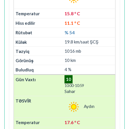
15.8 ° C
11.1 ° C
% 54
19.8 km/saat ŞCŞ
1016 mb
10 km
4 %
10
10:00-10:59
Səhər
Aydın
17.6 ° C