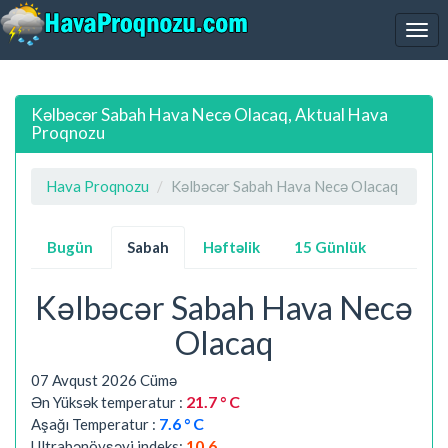
Kəlbəcər Sabah Hava Necə Olacaq, Aktual Hava
Proqnozu
Hava Proqnozu
Kəlbəcər Sabah Hava Necə Olacaq
Bugün
Sabah
Həftəlik
15 Günlük
Kəlbəcər Sabah Hava Necə
Olacaq
07 Avqust 2026 Cümə
21.7 ° C
Ən Yüksək temperatur :
7.6 ° C
Aşağı Temperatur :
10.6
Ultrabənövşəyi indeks: