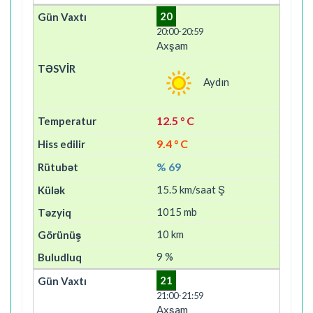
20
20:00-20:59
Axşam
Aydın
12.5 ° C
9.4 ° C
% 69
15.5 km/saat Ş
1015 mb
10 km
9 %
21
21:00-21:59
Axşam