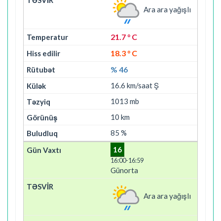
Ara ara yağışlı
21.7 ° C
18.3 ° C
% 46
16.6 km/saat Ş
1013 mb
10 km
85 %
16
16:00-16:59
Günorta
Ara ara yağışlı