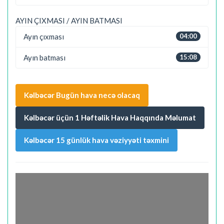
AYIN ÇIXMASI / AYIN BATMASI
Ayın çıxması
04:00
Ayın batması
15:08
Kəlbəcər Bugün hava necə olacaq
Kəlbəcər üçün 1 Həftəlik Hava Haqqında Məlumat
Kəlbəcər 15 günlük hava vəziyyəti təxmini