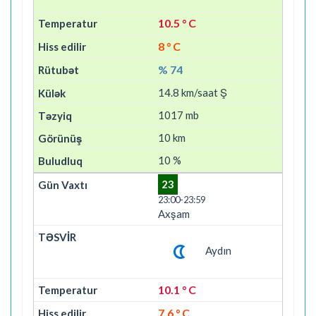
10.5 ° C
8 ° C
% 74
14.8 km/saat Ş
1017 mb
10 km
10 %
23
23:00-23:59
Axşam
Aydın
10.1 ° C
7.6 ° C