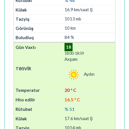
% 48
16.9 km/saat Ş
1013 mb
10 km
84 %
18
18:00-18:59
Axşam
Aydın
20 ° C
16.5 ° C
% 51
17.6 km/saat Ş
1014 mb