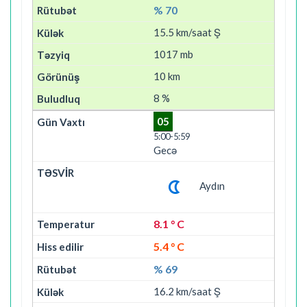
% 70
15.5 km/saat Ş
1017 mb
10 km
8 %
05
5:00-5:59
Gecə
Aydın
8.1 ° C
5.4 ° C
% 69
16.2 km/saat Ş