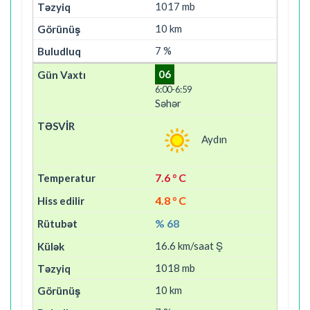
1017 mb
10 km
7 %
06
6:00-6:59
Səhər
Aydın
7.6 ° C
4.8 ° C
% 68
16.6 km/saat Ş
1018 mb
10 km