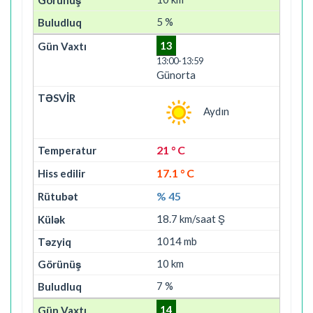
5 %
13
13:00-13:59
Günorta
Aydın
21 ° C
17.1 ° C
% 45
18.7 km/saat Ş
1014 mb
10 km
7 %
14