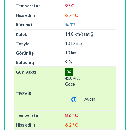
9 ° C
6.7 ° C
% 73
14.8 km/saat Ş
1017 mb
10 km
9 %
04
4:00-4:59
Gecə
Aydın
8.6 ° C
6.2 ° C