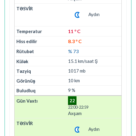
Aydın
11 ° C
8.3 ° C
% 73
15.1 km/saat Ş
1017 mb
10 km
9 %
22
22:00-22:59
Axşam
Aydın