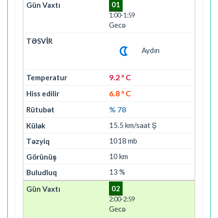
01
1:00-1:59
Gecə
Aydın
9.2 ° C
6.8 ° C
% 78
15.5 km/saat Ş
1018 mb
10 km
13 %
02
2:00-2:59
Gecə