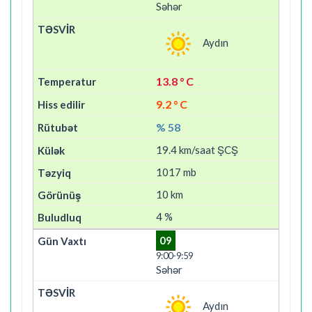
Səhər
Aydın
13.8 ° C
9.2 ° C
% 58
19.4 km/saat ŞCŞ
1017 mb
10 km
4 %
09
9:00-9:59
Səhər
Aydın