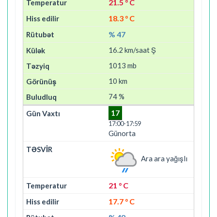
21.5 ° C
18.3 ° C
% 47
16.2 km/saat Ş
1013 mb
10 km
74 %
17
17:00-17:59
Günorta
Ara ara yağışlı
21 ° C
17.7 ° C