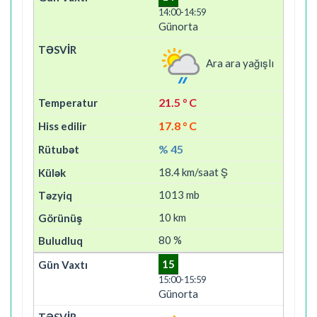
14:00-14:59
Günorta
Ara ara yağışlı
21.5 ° C
17.8 ° C
% 45
18.4 km/saat Ş
1013 mb
10 km
80 %
15
15:00-15:59
Günorta