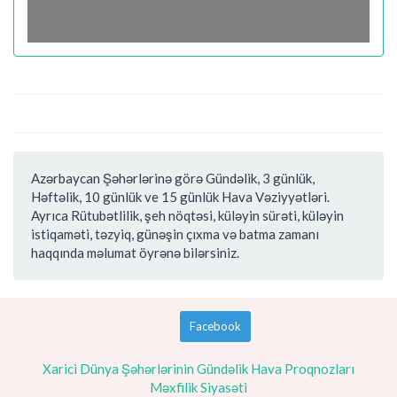
Azərbaycan Şəhərlərinə görə Gündəlik, 3 günlük,
Həftəlik, 10 günlük ve 15 günlük Hava Vəziyyətləri.
Ayrıca Rütubətlilik, şeh nöqtəsi, küləyin sürəti, küləyin
istiqaməti, təzyiq, günəşin çıxma və batma zamanı
haqqında məlumat öyrənə bilərsiniz.
Facebook
Xarici Dünya Şəhərlərinin Gündəlik Hava Proqnozları
Məxfilik Siyasəti