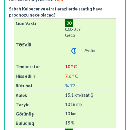
Sabah Kəlbəcər və ətraf ərazilərdə saatlıq hava
proqnozu necə olacaq?
00
0:00-0:59
Gecə
Aydın
10 ° C
7.6 ° C
% 77
15.1 km/saat Ş
1018 mb
10 km
15 %