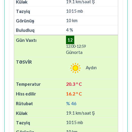
19.1 km/saat Ş
1015 mb
10 km
4 %
12
12:00-12:59
Günorta
Aydın
20.3 ° C
16.2 ° C
% 46
19.1 km/saat Ş
1015 mb
10 km