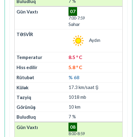
7 %
07
7:00-7:59
Səhər
Aydın
8.5 ° C
5.8 ° C
% 68
17.3 km/saat Ş
1018 mb
10 km
7 %
08
8:00-8:59