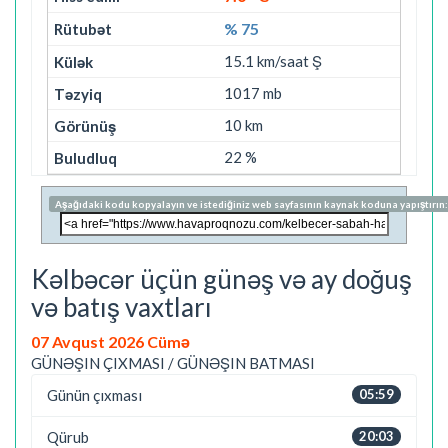
% 75
15.1 km/saat Ş
1017 mb
10 km
22 %
Aşağıdaki kodu kopyalayın ve istediğiniz web sayfasının kaynak koduna yapıştırın:
Kəlbəcər üçün günəş və ay doğuş
və batış vaxtları
07 Avqust 2026 Cümə
GÜNƏŞIN ÇIXMASI / GÜNƏŞIN BATMASI
Günün çıxması
05:59
Qürub
20:03