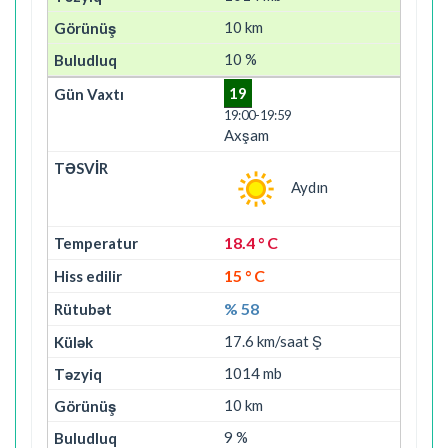
10 km
10 %
19
19:00-19:59
Axşam
Aydın
18.4 ° C
15 ° C
% 58
17.6 km/saat Ş
1014 mb
10 km
9 %