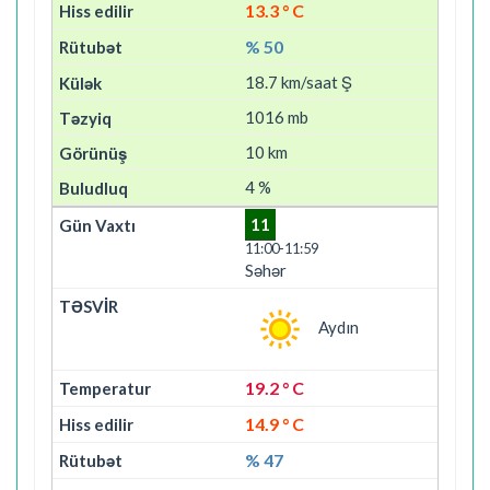
13.3 ° C
% 50
18.7 km/saat Ş
1016 mb
10 km
4 %
11
11:00-11:59
Səhər
Aydın
19.2 ° C
14.9 ° C
% 47