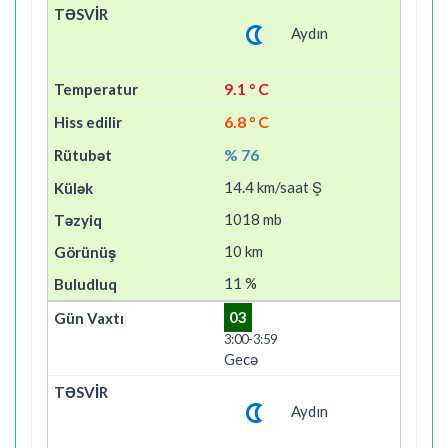
Aydın
9.1 ° C
6.8 ° C
% 76
14.4 km/saat Ş
1018 mb
10 km
11 %
03
3:00-3:59
Gecə
Aydın